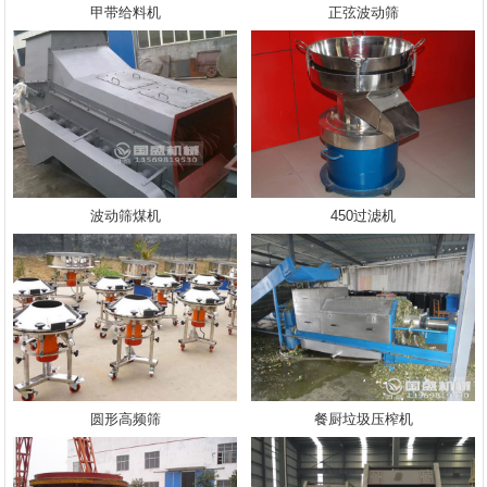
甲带给料机
正弦波动筛
波动筛煤机
450过滤机
圆形高频筛
餐厨垃圾压榨机