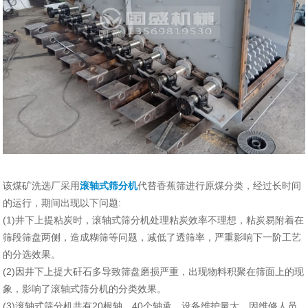
该煤矿洗选厂采用
滚轴式筛分机
代替香蕉筛进行原煤分类，经过长时间
的运行，期间出现以下问题:
(1)井下上提粘炭时，滚轴式筛分机处理粘炭效率不理想，粘炭易附着在
筛段筛盘两侧，造成糊筛等问题，减低了透筛率，严重影响下一阶工艺
的分选效果。
(2)因井下上提大矸石多导致筛盘磨损严重，出现物料积聚在筛面上的现
象，影响了滚轴式筛分机的分类效果。
(3)滚轴式筛分机共有20根轴，40个轴承，设备维护量大，因维修人员