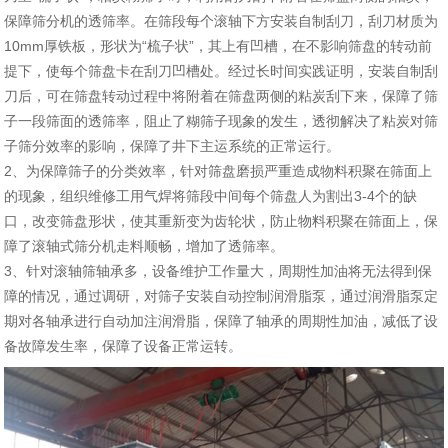
保障筛分机的透筛率。在筛段每个滚轴下方安装自制刮刀，刮刀材质为
10mm厚铁板，形状为“梳子状”，其上有凹槽，在不影响筛盘的转动前
提下，使每个筛盘卡在刮刀凹槽处。经过长时间实践证明，安装自制刮
刀后，可在筛盘转动过程中将附着在筛盘两侧的粘炭刮下来，保障了筛
子一段筛面的透筛率，阻止了糊筛子现象的发生，透彻解决了粘炭对筛
子筛分效率的影响，保障了井下主运系统的正常运行。
2、为保障筛子的分类效率，针对筛盘磨损严重造成物料积聚在筛面上
的现象，组织维修工用气焊将筛段中间每个筛盘人为割出3-4个的缺
口，改变筛盘形状，使其重新变为齿轮状，防止物料积聚在筛面上，保
障了滚轴式筛分机走料顺畅，增加了透筛率。
3、针对滚轴筛轴承多，设备维护工作量大，周期性加油将无法得到保
障的情况，通过调研，对筛子安装自动控制润滑脂泵，通过润滑脂泵定
期对各轴承进行自动加注润滑脂，保障了轴承的周期性加油，减低了设
备故障发生率，保障了设备正常运转。