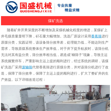
煤矿洗选
随着矿井开釆深度的不断增加及采煤机械化程度的增进，某煤矿上
井毛煤质量显明下降，矸石量大幅增加。洗选厂原设计采用
香蕉筛
进行
原煤分类，实践证明，该设备筛分效率差，处理能力低，不能达到生产
需求，导致原煤系统整体生产效率低，对于井下提升粘炭时，该筛分机
无法对其有益分类，筛分效率相当低，易造成“糊筛子”现象，导致主运
系统频繁停车，严重影响主运上提的顺利进行，经过系统的调研，该煤
矿洗选厂采用
滚轴筛
代替香蕉筛进行原煤分类，并对该筛分机进行了改
造，保障了筛分效率，保障了主运上提的顺利进行，扩大了整矿井的生
产效益。以下详细改造过程：