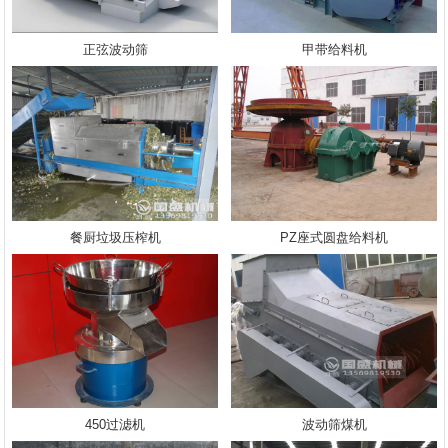
正弦波动筛
甲带给料机
餐厨垃圾压榨机
PZ座式圆盘给料机
450过滤机
波动筛煤机