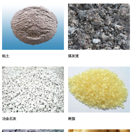
粘土
煤灰渣
冶金石灰
树脂