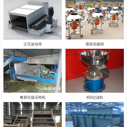
正弦波动筛
圆形高频筛
餐厨垃圾压榨机
450过滤机