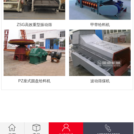
ZSG高效重型振动筛
甲带给料机
PZ座式圆盘给料机
波动筛煤机
.getElementsByTagName("script")[0]; s.parentNode.insertBefore(bp,