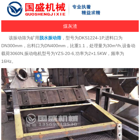
煤灰渣
该振动筛为矿用
脱水振动筛
，型号为DKS1224-1P,进料口为
DN300mm，出料口为DN400mm，比重1.1，处理量为30m³/h,设备动
载荷3060N,振动电机型
号为YZS-20-6,功率为2×1.5KW，频率为
16Hz。