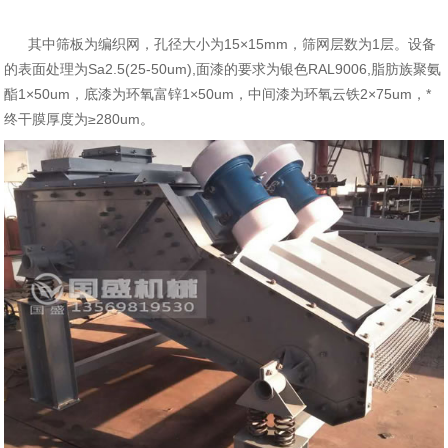
其中筛板为编织网，孔径大小为15×15mm，筛网层数为1层。设备
的表面处理为Sa2.5(25-50um),面漆的要求为银色RAL9006,脂肪族聚氨
酯1×
50um，底漆为环氧富锌1×50um，中间漆为环氧云铁2×75um，*
终干膜厚度为≥280um。