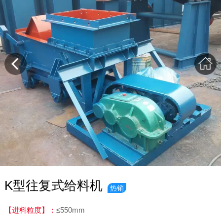
K型往复式给料机
热销
【进料粒度】：
≤550mm