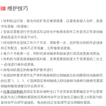
维护技巧
1.给料机运行前，煤仓内应贮有足够原煤量，以避免装煤入仓时，直接
冲击底板（给煤板）
2.安装后需要进行空负荷试车运转当中检查各部件工作是否正常滚动轴
承较高温升不得高于60℃。
3.转动部件在连续工作六个月后，需检查一次，拉杆部分的机件必须保
持正常配合，如有不正常现象，立即修复或更换。
4.每六个月检查一次，同时对滚动轴承和箱体进行清洗或更换润滑油。
5.给料机与煤直接接触的底衬板，其厚度磨损程度大于原厚度的二分之
一必须进行修补或更换。
6.按电动机规定的检修养护要求进行
7.依据卸料要求调节生产率时将曲柄部位销轴拔出松动螺母转动曲柄壳
的位置“1、2、3、4”选择固定将销轴插入联结曲柄与曲柄与曲柄壳紧固
销轴和螺母调整完毕后再开车。
8.
往复式给料机
是固定安装在储料仓口下在安装前需要确定水平位置将
机架与仓口用螺栓紧固然后再将传动平台安放在正确位置上H形架与机
架传动平台焊牢减速机、电动机找正安装调节适当用螺栓紧固。