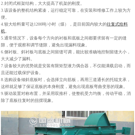
2.封闭式框架结构，大大提高了机架的刚度。
3.该设备的整机结构紧凑，运行稳定可靠，在安装和维修工作上较为方
便。
4.较大给料量可达1200吨/小时（煤），是目前国内较大的
往复式给料
机
。
5.通常情况下，设备每个方向的衬板和底板之间都要求留有一定的缝
隙，便于观察和调节缝隙，避免出现漏料现象。
6.侧衬板、斜衬板与底板之间留缝可调，能比较准确地控制留缝大小，
大大减少了漏料。
7.设备较大的优势就是安装有限矩型液力偶合器，不仅能满载启动，而
且还能过载保护设备。
8.选购设备倾斜底板时，会选择立向筋板，再用三道通长的托辊支承，
这样就足够了保证底板的本身刚度，避免出现底板弯曲变形的现象。
9.驱动装置对称布置，并采用双推杆，使整机受力均衡，传动平稳，消
除了底板往复时的扭摆现象。