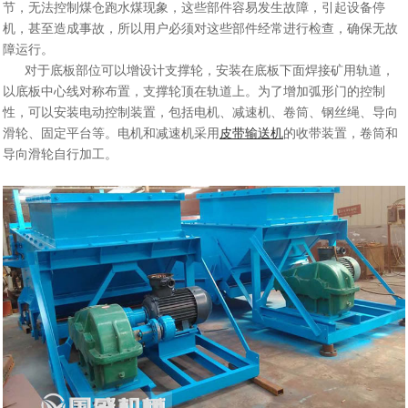
节，无法控制煤仓跑水煤现象，这些部件容易发生故障，引起设备停
机，甚至造成事故，所以用户必须对这些部件经常进行检查，确保无故
障运行。
对于底板部位可以增设计支撑轮，安装在底板下面焊接矿用轨道，
以底板中心线对称布置，支撑轮顶在轨道上。为了增加弧形门的控制
性，可以安装电动控制装置，包括电机、减速机、卷筒、钢丝绳、导向
滑轮、固定平台等。电机和减速机采用
皮带输送机
的收带装置，卷筒和
导向滑轮自行加工。