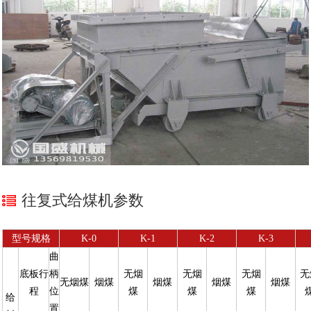
往复式给煤机参数
型号规格
K-0
K-1
K-2
K-3
曲
底板行
柄
无烟
无烟
无烟
无
无烟煤
烟煤
烟煤
烟煤
烟煤
程
位
煤
煤
煤
给
置