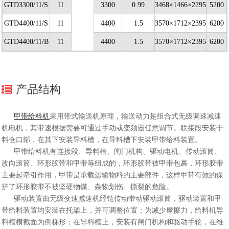
GTD3300/11/S
11
3300
0.99
3468×1466×2295
5200
GTD4400/11/S
11
4400
1.5
3570×1712×2395
6200
GTD4400/11/B
11
4400
1.5
3570×1712×2395
6200
产品结构
甲带给料机
采用带式输送机原理，输送动力是组合式无级调速减速
机电机，其带速根据需要可通过手动或变频器任意调节。联接段安装于
料仓口部，在其下安装导料槽，在导料槽下安装甲带给料装置。
甲带给料机有连接段、导料槽、闸门机构、驱动电机、传动滚筒、
改向滚筒、环形胶带和甲带等组成的，环形胶带被甲带包裹，环形胶带
主要起牵引作用，甲带是承载运输物料的主要部件，这样甲带有效的保
护了环形胶带不被坚硬物煤、杂物划伤、撕裂的危险。
驱动装置由无级变速减速机经链传动带动驱动滚筒，驱动装置和甲
带给料装置均安装在托架上，并可调整位置；为减少摩擦力，给料机导
料槽横截面为倒梯形；在导料槽上，安装有闸门机构和驱动手轮，在维