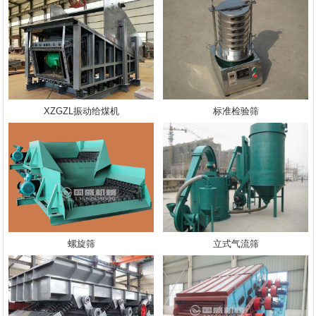
XZGZL振动给煤机
标准检验筛
螺旋筛
立式气流筛