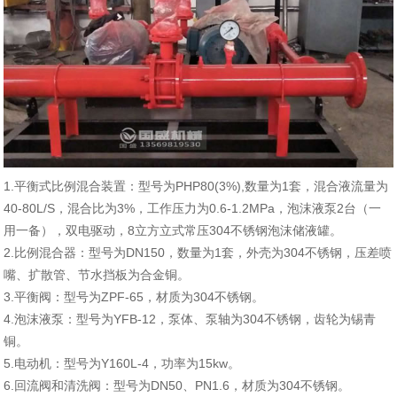
1.平衡式比例混合装置：型号为PHP80(3%),数量为1套，混合液流量为
40-80L/S，混合比为3%，工作压力为0.6-1.2MPa，泡沫液泵2台（一
用一备），双电驱动，8立方立式常压304不锈钢泡沫储液罐。
2.比例混合器：型号为DN150，数量为1套，外壳为304不锈钢，压差喷
嘴、扩散管、节水挡板为合金铜。
3.平衡阀：型号为ZPF-65，材质为304不锈钢。
4.泡沫液泵：型号为YFB-12，泵体、泵轴为304不锈钢，齿轮为锡青
铜。
5.电动机：型号为Y160L-4，功率为15kw。
6.回流阀和清洗阀：型号为DN50、PN1.6，材质为304不锈钢。