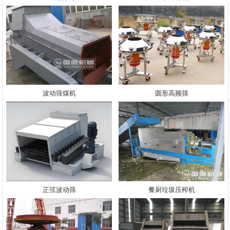
波动筛煤机
圆形高频筛
正弦波动筛
餐厨垃圾压榨机