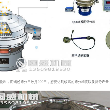
的物料，而锡粉筛分目数是200目，想要达到较高的筛分精度以及筛分产