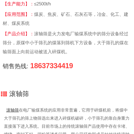
【生产能力】：
≤2500t/h
【应用范围】：
煤炭、焦炭、矿石、石灰石等，冶金、化工、建
材、煤炭系统
【产品介绍】：
滚轴筛是火力发电厂输煤系统中的筛分设备经过
筛分，原煤中小于筛孔的煤落到筛机下方设备，大于筛孔的煤在
输筛面上向前运动被送入碎煤机。
18637334419
销售热线:
滚轴筛
滚轴筛
在电厂输煤系统的应用非常普遍，它用于碎煤机前，将煤中
大于筛孔的筛上物筛选出来进入碎煤机破碎，小于筛孔的靠自身重力
直接落下进入系统。目前市场上的传统滚轴筛产品使用中存在卡堵、