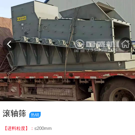
滚轴筛
热销
【进料粒度】：
≤200mm