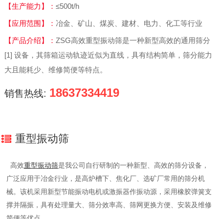
【生产能力】：
≤500t/h
【应用范围】：
冶金、矿山、煤炭、建材、电力、化工等行业
【产品介绍】：
ZSG高效重型振动筛是一种新型高效的通用筛分
[1] 设备，其筛箱运动轨迹近似为直线，具有结构简单，筛分能力
大且能耗少、维修简便等特点。
18637334419
销售热线:
重型振动筛
高效
重型振动筛
是我公司自行研制的一种新型、高效的筛分设备，
广泛应用于冶金行业，是高炉槽下、焦化厂、选矿厂常用的筛分机
械。该机采用新型节能振动电机或激振器作振动源，采用橡胶弹簧支
撑并隔振，具有处理量大、筛分效率高、筛网更换方便、安装及维修
简便等优点。