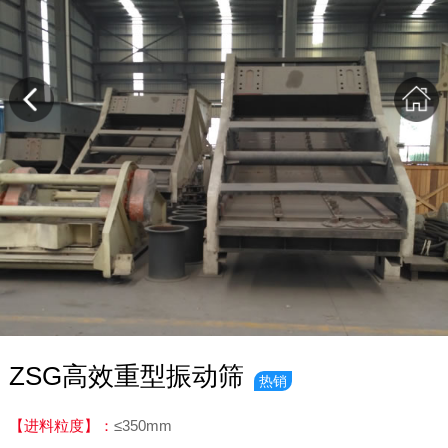
ZSG高效重型振动筛
热销
【进料粒度】：
≤350mm