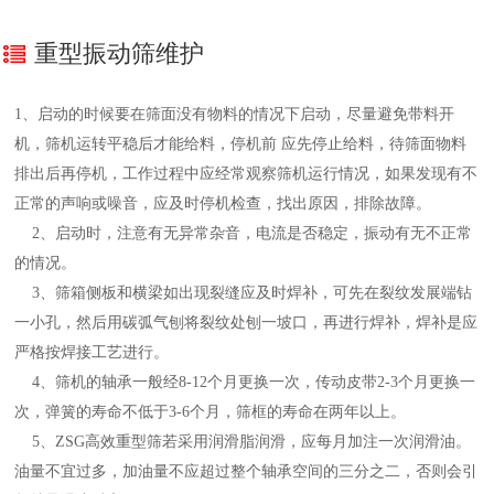
重型振动筛维护
1、启动的时候要在筛面没有物料的情况下启动，尽量避免带料开
机，筛机运转平稳后才能给料，停机前 应先停止给料，待筛面物料
排出后再停机，工作过程中应经常观察筛机运行情况，如果发现有不
正常的声响或噪音，应及时停机检查，找出原因，排除故障。
2、启动时，注意有无异常杂音，电流是否稳定，振动有无不正常
的情况。
3、筛箱侧板和横梁如出现裂缝应及时焊补，可先在裂纹发展端钻
一小孔，然后用碳弧气刨将裂纹处刨一坡口，再进行焊补，焊补是应
严格按焊接工艺进行。
4、筛机的轴承一般经8-12个月更换一次，传动皮带2-3个月更换一
次，弹簧的寿命不低于3-6个月，筛框的寿命在两年以上。
5、ZSG高效重型筛若采用润滑脂润滑，应每月加注一次润滑油。
油量不宜过多，加油量不应超过整个轴承空间的三分之二，否则会引