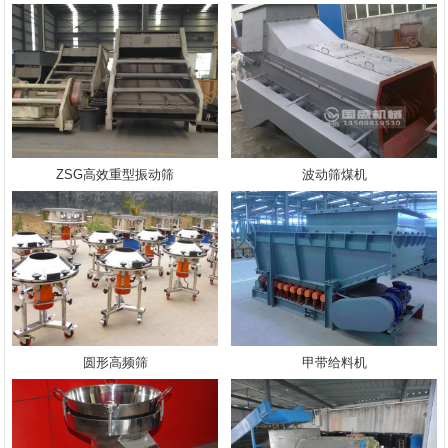
ZSG高效重型振动筛
波动筛煤机
圆形高频筛
甲带给料机