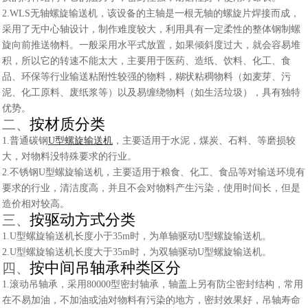
2.WLS无轴螺旋输送机，该设备的主轴是一根无轴的螺旋片焊接而成，
采用了无中心轴设计，制作难度较大，利用具有一定柔性的整体钢制螺
旋向前推送物料。一般采用水平式放置，如果倾斜度过大，就会容易堆
积，所以它的转速不能太大，主要用于医药、造纸、饮料、化工、食
品、环保等行业输送粘附性较强的物料，糊状粘稠物料（如麦芽、污
泥、化工原料、废纸浆等）以及易缠绕物料（如生活垃圾），具有独特
优势。
按材质分类
二、
1.普通碳钢
U型螺旋输送机
，主要适用于水泥，煤炭、石料、等磨损较
大，对物料没特殊要求的行业。
2.不锈钢U型螺旋输送机，主要适用于粮食、化工、食品等对输送环境有
要求的行业，清洁度高，并且不会对物料产生污染，使用时间长，但是
造价相对较高。
按驱动方式分类
三、
1.U型螺旋输送机长度小于35m时，为单轴驱动U型螺旋输送机。
2.U型螺旋输送机长度大于35m时，为双轴驱动U型螺旋输送机。
按中间吊轴承种类区分
四、
1.滚动吊轴承，采用80000型密封轴承，轴盖上另有防尘密封结构，常用
在不易加油，不加油或油对物料有污染的地方，密封效果好，吊轴寿命