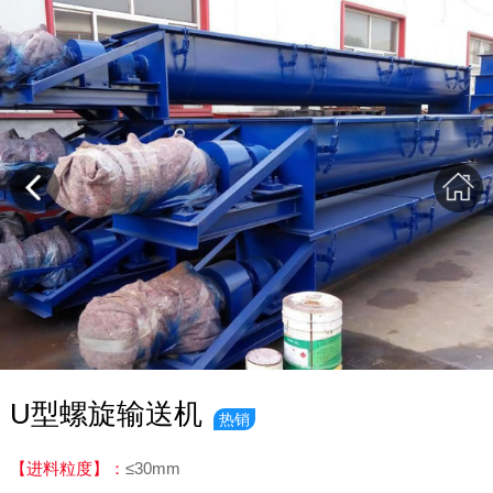
U型螺旋输送机
热销
【进料粒度】：
≤30mm