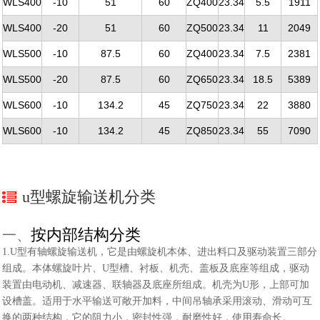
WLS400
-10
51
60
ZQ400
23.34
5.5
1911
WLS400
-20
51
60
ZQ500
23.34
11
2049
WLS500
-10
87.5
60
ZQ400
23.34
7.5
2381
WLS500
-20
87.5
60
ZQ650
23.34
18.5
5389
WLS600
-10
134.2
45
ZQ750
23.34
22
3880
WLS600
-10
134.2
45
ZQ850
23.34
55
7090
u型螺旋输送机分类
按内部结构分类
一、
1.U型有轴螺旋输送机，它是由螺旋机本体、进出料口及驱动装置三部分
组成。本体螺旋叶片、U型槽、衬板、机壳、盖板及底座等组成，驱动
装置由电动机、减速器、联轴器及底座所组成。机壳为U形，上部可加
设槽盖。适用于水平输送可敞开加料，中间吊轴承采用滚动、滑动可互
换的两种结构，它的阻力小，密封性强，耐磨性好，使用寿命长。