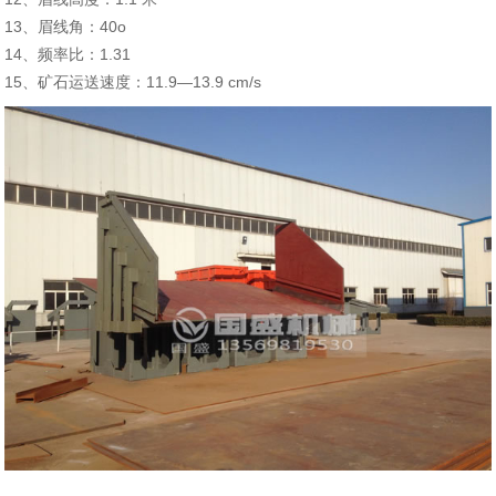
13、眉线角：40o
14、频率比：1.31
15、矿石运送速度：11.9—13.9 cm/s