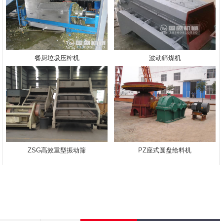
餐厨垃圾压榨机
波动筛煤机
ZSG高效重型振动筛
PZ座式圆盘给料机