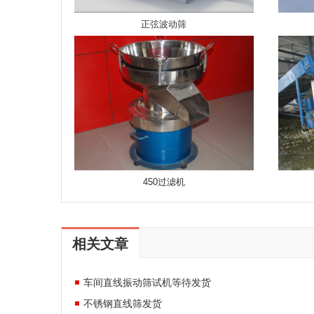
正弦波动筛
450过滤机
相关文章
车间直线振动筛试机等待发货
不锈钢直线筛发货