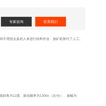
专家咨询
联系我们
间不用招太多的人来进行给料作业，放矿机替代了人工。
面斜角为12度、振动频率为1300n（次/分）、振幅为