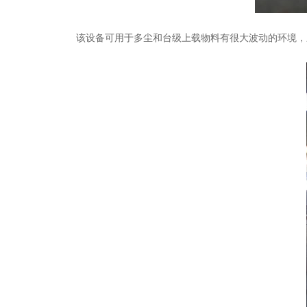
该设备可用于多尘和台级上载物料有很大波动的环境，应