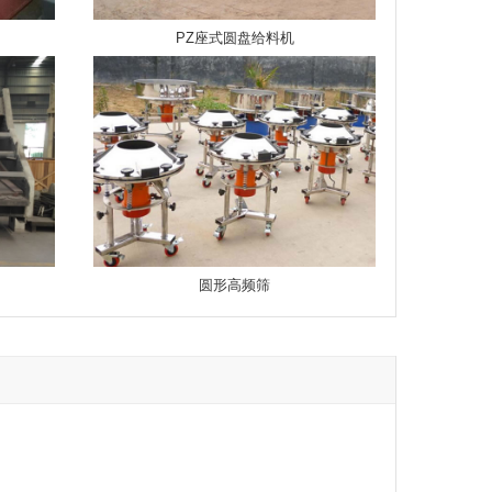
PZ座式圆盘给料机
圆形高频筛