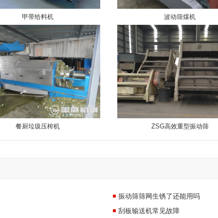
甲带给料机
波动筛煤机
餐厨垃圾压榨机
ZSG高效重型振动筛
振动筛筛网生锈了还能用吗
刮板输送机常见故障