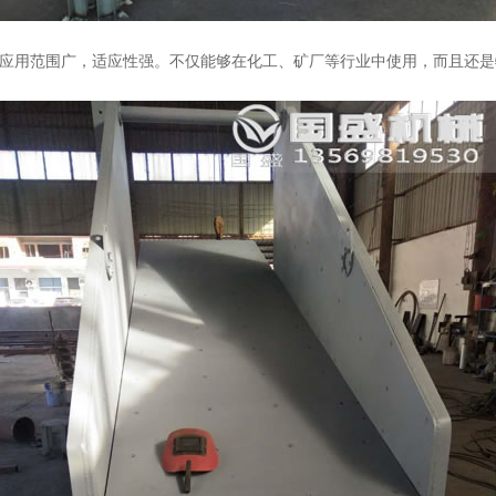
用范围广，适应性强。不仅能够在化工、矿厂等行业中使用，而且还是