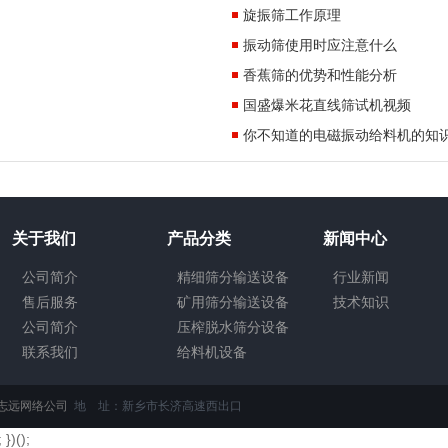
旋振筛工作原理
振动筛使用时应注意什么
香蕉筛的优势和性能分析
国盛爆米花直线筛试机视频
你不知道的电磁振动给料机的知
关于我们
产品分类
新闻中心
公司简介
精细筛分输送设备
行业新闻
售后服务
矿用筛分输送设备
技术知识
公司简介
压榨脱水筛分设备
联系我们
给料机设备
志远网络公司
地 址：新乡市长济高速西出口
})();