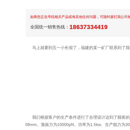
如果您正在寻找相关产品或有其他任何问题，可随时拨打我公司
18637334419
全国统一销售热线：
马上就要到五一小长假了，福建的某一矿厂联系到了我
我们根据客户的生产条件进行了合理设计达到了顾客的满意。放矿
08mm、激振力为10000pN、功率为1.5kw、生产能力为300