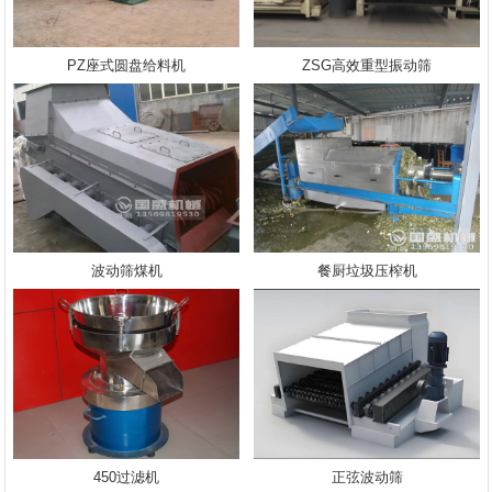
PZ座式圆盘给料机
ZSG高效重型振动筛
波动筛煤机
餐厨垃圾压榨机
450过滤机
正弦波动筛