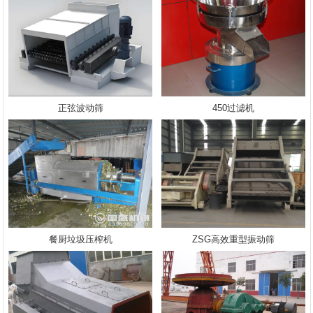
正弦波动筛
450过滤机
餐厨垃圾压榨机
ZSG高效重型振动筛