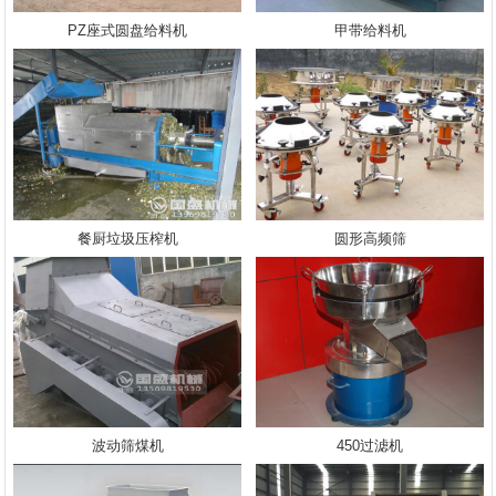
PZ座式圆盘给料机
甲带给料机
餐厨垃圾压榨机
圆形高频筛
波动筛煤机
450过滤机