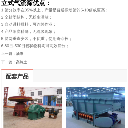
立式气流筛优点：
1.筛分效率在95%以上，产量是普通振动筛的5-10倍或更高；
2.全封闭结构，无粉尘溢散；
3.自动进料排料，可连续作业；
4.产品细度精确，无混级现象；
5.筛网垂直安装，不负重，使用寿命长；
6.80目-530目粉状物料均可高效筛分；
上一篇：
油漆
下一篇：
高岭土
配套产品