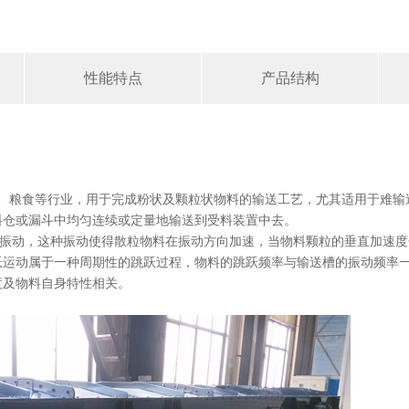
性能特点
产品结构
、粮食等行业，用于完成粉状及颗粒状物料的输送工艺，尤其适用于难输
料仓或漏斗中均匀连续或定量地输送到受料装置中去。
动，这种振动使得散粒物料在振动方向加速，当物料颗粒的垂直加速度
跃运动属于一种周期性的跳跃过程，物料的跳跃频率与输送槽的振动频率
度及物料自身特性相关。