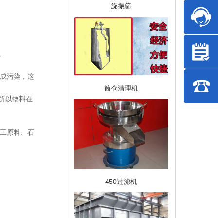
旋振筛
。
造成污染，这
筒仓清理机
所以物料在
化工原料、石
450过滤机