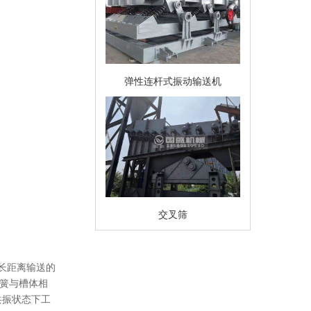
弹性连杆式振动输送机
交叉筛
长距离输送的
簧与槽体相
共振状态下工