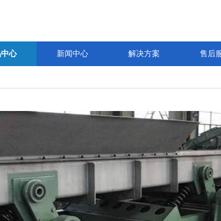
品中心
新闻中心
解决方案
售后