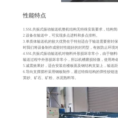
性能特点
1.SSL共振式振动输送机整机结构无特殊安装要求，结
2.设备在输送中，可实现多点进料和多点排料。
3.单质体输送机的较大优势在于特别适合于输送需要密封
时我们将设备制作成密封性能好的封闭型，有效防止环境
4.SSL共振式振动输送机对物料外形损坏非常小，由于
输送过程中外形损坏非常小，所以机槽磨损轻微，使用寿
5.减震效果好，适合安装在楼板面及钢结构支架上，输送距离
6.导向支撑摆杆采用钢板制作，通过特殊结构的弹性铰链
英砂、矿石、矿粉、水泥熟料等。