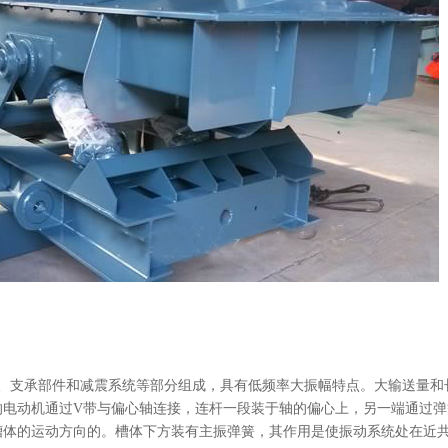
、支承部件和减震系统等部分组成，
具有低频率大振幅特点。大输送量和
的电动机通过V带与偏心轴连接，连杆一段装于轴的偏心上，另一端通过弹
槽体的运动方向的。槽体下方装有主振弹簧，其作用是使振动系统处在近