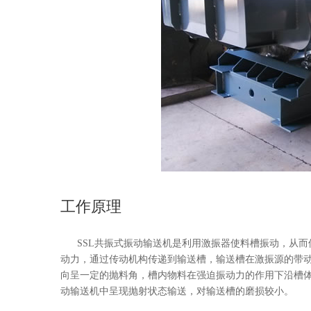
工作原理
SSL共振式振动输送机是利用激振器使料槽振动，从而
动力，通过传动机构传递到输送槽，输送槽在激振源的带
向呈一定的抛料角，槽内物料在强迫振动力的作用下沿槽
动输送机中呈现抛射状态输送，对输送槽的磨损较小。