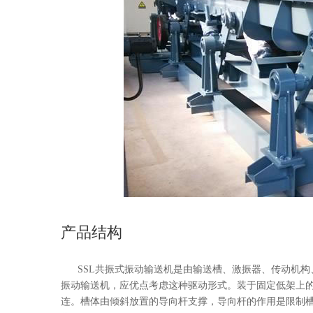
产品结构
SSL共振式振动输送机
是由
输送槽、激振器、传动机构
振动输送机，应优点考虑这种驱动形式。装于固定低架上
连。槽体由倾斜放置的导向杆支撑，导向杆的作用是限制