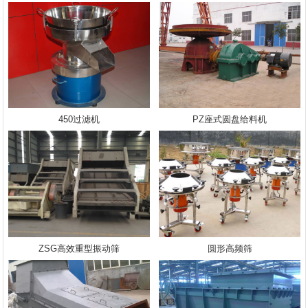
450过滤机
PZ座式圆盘给料机
ZSG高效重型振动筛
圆形高频筛