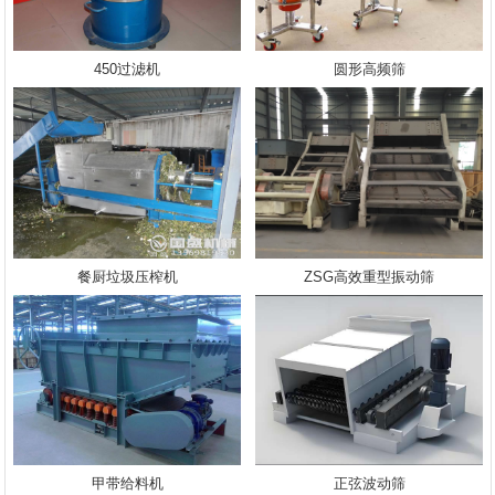
450过滤机
圆形高频筛
餐厨垃圾压榨机
ZSG高效重型振动筛
甲带给料机
正弦波动筛