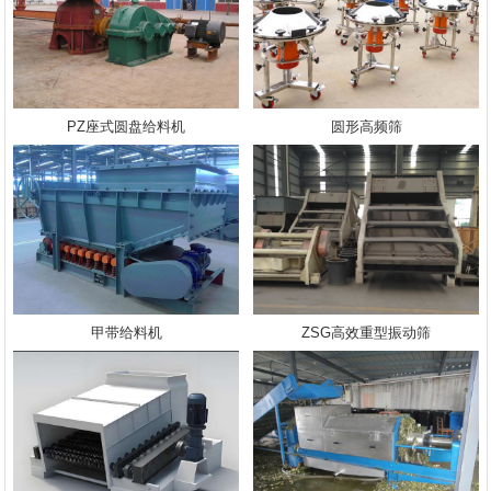
PZ座式圆盘给料机
圆形高频筛
甲带给料机
ZSG高效重型振动筛