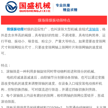
煤场筛煤振动筛特点
筛煤振动筛
对煤的适应性广，也叫
滚筛大型机械,齿辊式
滚轴筛
，
格
外是含水率高的褐煤，具有较好的性能，不易堵塞。具有结构简单、运
行平稳、振动小、噪音低、粉尘少、产量大等特点。如果需要改变筛网
尺寸和筛网组分尺寸，只要改变筛网轴上筛网叶片和筛网轴的速度就
可。
特点：
1、滚轴筛是一种利用多轴旋转同时带动物料前进和筛分的机械。
电机经减速器减速后，由联轴节分别驱动各筛轴。也可以通过变频
器改变电机的速度来调整筛轴的速度。在设备入口端安装电动推杆机
构，控制切换挡板。可对煤流进行筛选，并通过挡板切换到旁路。
2、每个滚轴筛上均设有磨好的筛网，相邻两轴的筛网位置错开，形成
滚动筛面。
3、筛板采用强度高的研磨材料ZG50Mn2，与普通中碳钢相比，大大增