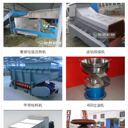
餐厨垃圾压榨机
波动筛煤机
甲带给料机
450过滤机