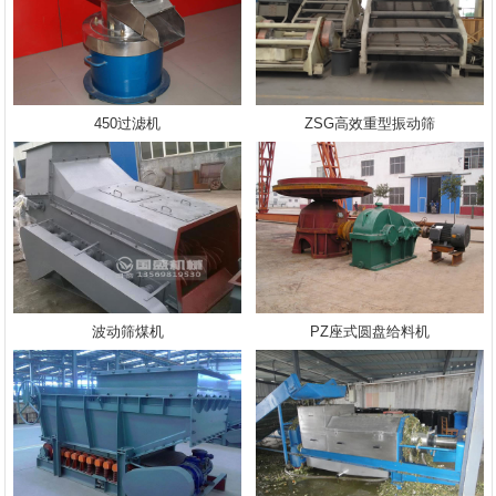
450过滤机
ZSG高效重型振动筛
波动筛煤机
PZ座式圆盘给料机