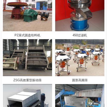
PZ座式圆盘给料机
450过滤机
ZSG高效重型振动筛
圆形高频筛