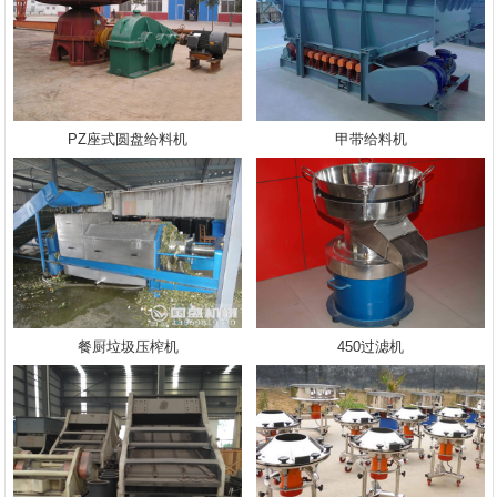
PZ座式圆盘给料机
甲带给料机
餐厨垃圾压榨机
450过滤机