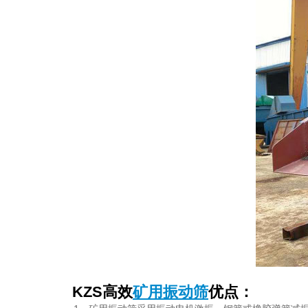
KZS高效
矿用振动筛
优点：