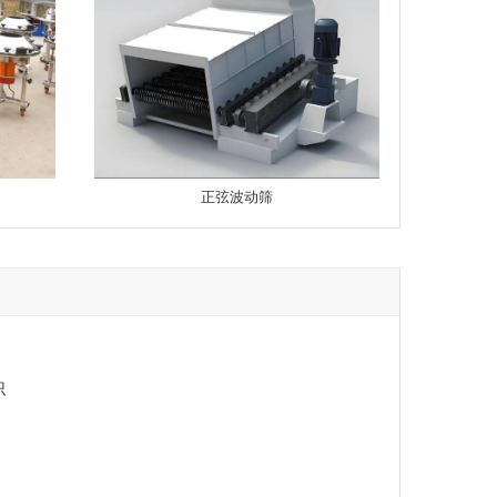
正弦波动筛
识