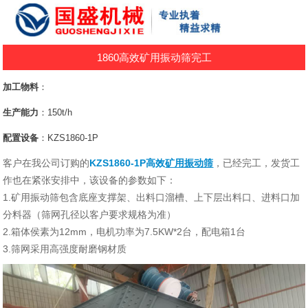
1860高效矿用振动筛完工
加工物料
：
生产能力
：150t/h
配置设备
：KZS1860-1P
客户在我公司订购的
KZS1860-1P高效
矿用振动筛
，已经完工，发货工
作也在紧张安排中，该设备的参数如下：
1.矿用振动筛包含底座支撑架、
出料口溜槽、上下层出料口、进料口加
分料器（筛网孔径以客户要求规格为准）
2.箱体侯素为12mm，电机功率为7.5KW*2台，配电箱1台
3.筛网采用高强度耐磨钢材质