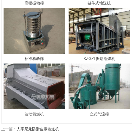
高幅振动筛
链斗式输送机
标准检验筛
XZGZL振动给煤机
波动筛煤机
立式气流筛
上一篇：
人字尼龙防滑皮带输送机