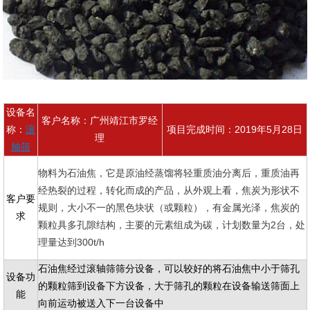
设备名
客户名称：广州靖江市罗经
称：
滚
项目完成时间：2019年5月28日
理
轴筛
物料为石油焦，它是原油经蒸馏将轻重质油分离后，重质油再
经热裂的过程，转化而成的产品，从外观上看，焦炭为形状不
客户要
规则，大小不一的黑色块状（或颗粒），有金属光泽，焦炭的
求
颗粒具多孔隙结构，主要的元素组成为碳，计划数量为2台，处
理量达到300t/h
石油焦经过滚轴筛筛分设备，可以较好的将石油焦中小于筛孔
设备功
的颗粒筛到设备下方设备，大于筛孔的颗粒在设备输送筛面上
能
向前运动被送入下一台设备中