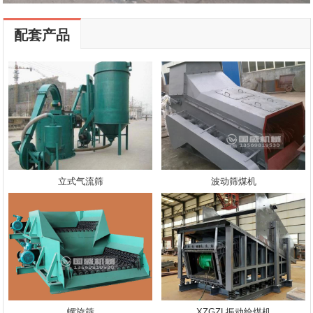
配套产品
立式气流筛
波动筛煤机
螺旋筛
XZGZL振动给煤机