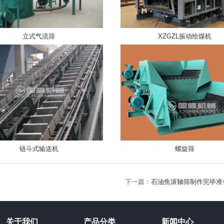
立式气流筛
XZGZL振动给煤机
链斗式输送机
螺旋筛
下一篇：
石油焦滚轴筛制作完毕准
关于我们
产品分类
新闻中心