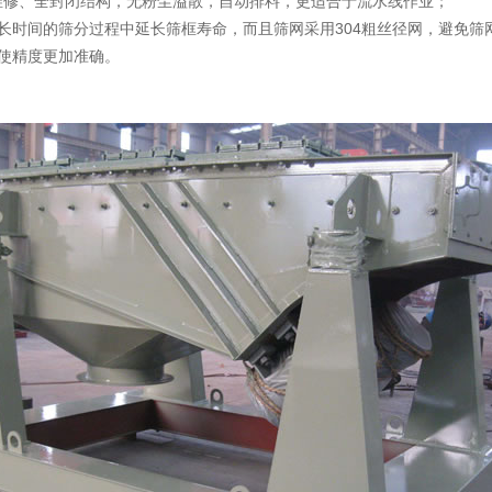
维修、全封闭结构，无粉尘溢散，自动排料，更适合于流水线作业；
长时间的筛分过程中延长筛框寿命，而且筛网采用304粗丝径网，避免筛
使精度更加准确。