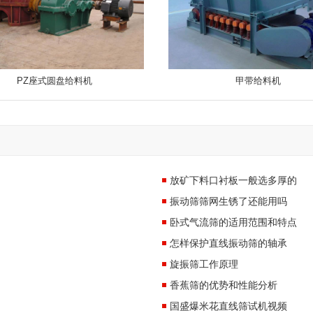
PZ座式圆盘给料机
甲带给料机
放矿下料口衬板一般选多厚的
振动筛筛网生锈了还能用吗
卧式气流筛的适用范围和特点
怎样保护直线振动筛的轴承
旋振筛工作原理
香蕉筛的优势和性能分析
国盛爆米花直线筛试机视频