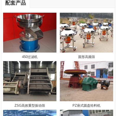
配套产品
450过滤机
圆形高频筛
ZSG高效重型振动筛
PZ座式圆盘给料机