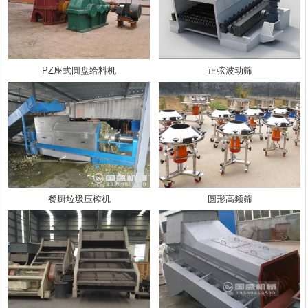
PZ座式圆盘给料机
正弦波动筛
餐厨垃圾压榨机
圆形高频筛