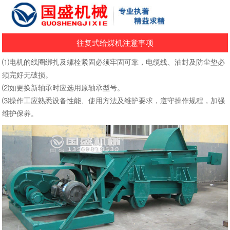
往复式给煤机注意事项
⑴电机的线圈绑扎及螺栓紧固必须牢固可靠，电缆线、油封及防尘垫必
须完好无破损。
⑵如更换新轴承时应选用原轴承型号。
⑶操作工应熟悉设备性能、使用方法及维护要求，遵守操作规程，加强
维护保养。