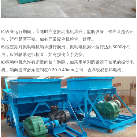
⑷设备运行期间，应随时注意振动电机温升，监听设备工作声音是否正
常，运行是否平稳。如有异常应停机检查、处理。
⑸应定期对振动电机轴承进行润滑，振动电机累计运行达到5000小时
后，应对轴承进行检查，如有损伤应予更换。
⑹振动电机允许有适量的轴向游隙，如采用单列圆锥滚子轴承的振动电
机，轴向游隙必须控制在0.30-0.40mm之间，否则极易损坏电机。