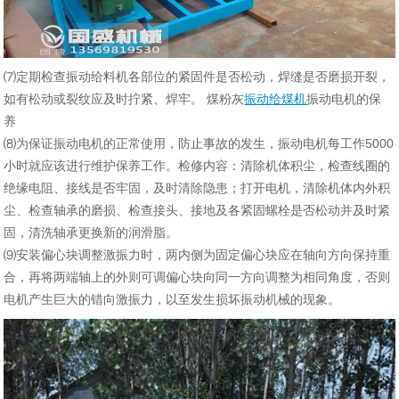
⑺定期检查振动给料机各部位的紧固件是否松动，焊缝是否磨损开裂，
如有松动或裂纹应及时拧紧、焊牢。 煤粉灰
振动给煤机
振动电机的保
养
⑻为保证振动电机的正常使用，防止事故的发生，振动电机每工作5000
小时就应该进行维护保养工作。检修内容：清除机体积尘，检查线圈的
绝缘电阻、接线
是否牢固，及时清除隐患；打开电机，清除机体内外积
尘、检查轴承的磨损、检查接头、接地及各紧固螺栓是否松动并及时紧
固，清洗轴承更换新的润滑脂。
⑼安装偏心块调整激振力时，两内侧为固定偏心块应在轴向方向保持重
合，再将两端轴上的外则可调偏心块向同一方向调整为相同角度，否则
电机产生巨大的
错向激振力，以至发生损坏振动机械的现象。