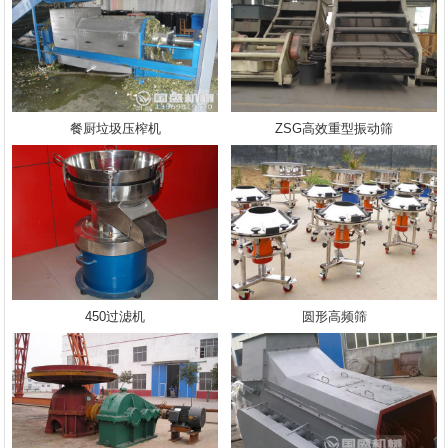
餐厨垃圾压榨机
ZSG高效重型振动筛
450过滤机
圆形高频筛