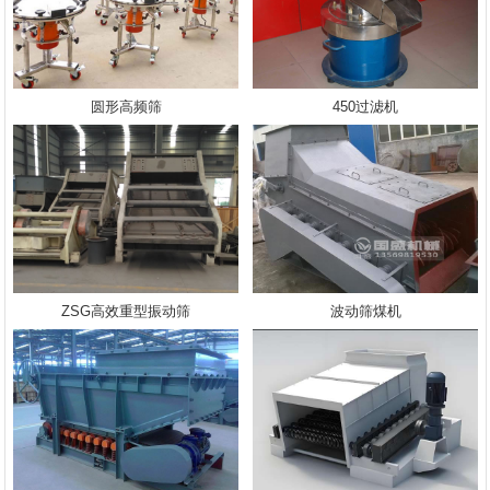
圆形高频筛
450过滤机
ZSG高效重型振动筛
波动筛煤机