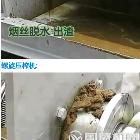
螺旋压榨机
: