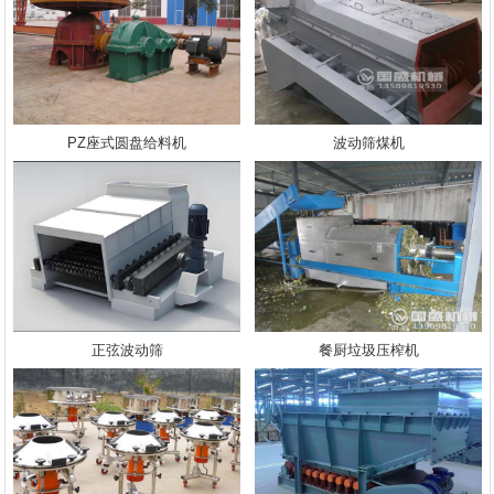
PZ座式圆盘给料机
波动筛煤机
正弦波动筛
餐厨垃圾压榨机