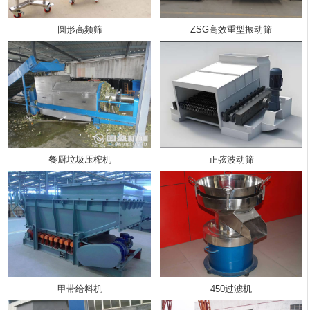
圆形高频筛
ZSG高效重型振动筛
餐厨垃圾压榨机
正弦波动筛
甲带给料机
450过滤机