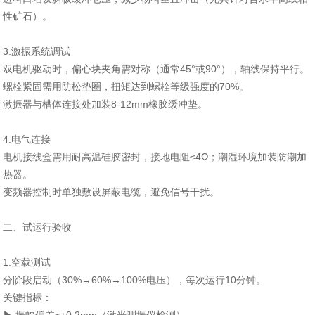
性矿石）。
3‌.激振系统调试‌
双电机驱动时，偏心块夹角需对称（通常45°或90°），轴线保持平行。
螺栓紧固需用防松垫圈，扭矩达到螺栓等级强度的70%。
激振器与槽体连接处加装8-12mm橡胶缓冲垫。
4.电气连接‌
电机接线盒需用耐高温硅胶密封，接地电阻≤4Ω；潮湿环境加装防潮加
热器。
变频器控制时单独敷设屏蔽电缆，避免信号干扰。
二、试运行验收‌
1‌.空载测试‌
分阶段启动（30%→60%→100%电压），每次运行10分钟。
关键指标：