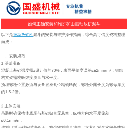
如何正确安装和维护矿山振动放矿漏斗
以下是
振动放矿机
漏斗的安装与维护操作指南，综合高可信度资料整理
而成：
‌一、安装规范‌
1‌.基础准备‌
混凝土基础强度需≥设计值的70%，表面平整度误差≤±2mm/m²；钢结
构支架需校验焊接质量与水平度。
预埋螺栓位置必须与设备底座孔位精确匹配，螺栓外露长度为螺母厚度
的1.5-2倍。
2.主体安装‌
吊装时确保槽体底座与基础贴合无悬空，纵横方向水平度偏差
≤0.1mm/m。
进料口增设斜板缓冲仓压，减少物料垂直冲击（尤其针对含水率高或粘