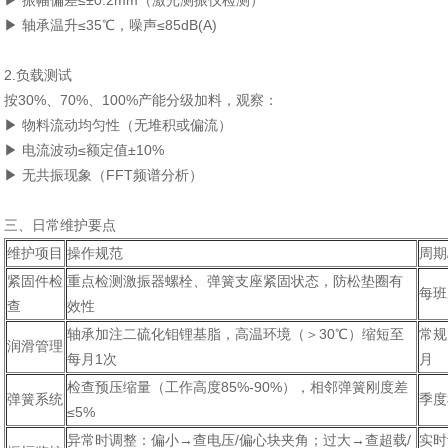
▶ 振幅偏差≤±0.2mm（激光测振仪检测）
▶ 轴承温升≤35℃，噪声≤85dB(A)
2‌.负载测试‌
按30%、70%、100%产能分级加料，观察：
▶ 物料流动均匀性（无堆积或偏流）
▶ 电流波动≤额定值±10%
▶ 无共振现象（FFT频谱分析）
三、日常维护要点‌
维护项目‌
操作规范‌
周期
‌紧固件检
重点检测激振器螺栓、弹簧支座紧固状态，防松垫圈有
每班
查‌
效性
轴承加注二硫化钼锂基脂，高温环境（＞30℃）缩短至
常规
润滑管理‌
每月1次
月
检查预压缩量（工作高度85%-90%），相邻弹簧刚度差
弹簧系统‌
季度
≤5%
异常时调整：偏小→查电压/偏心块夹角；过大→查超载/
实时