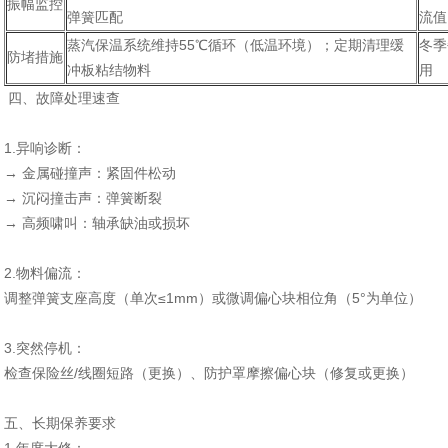
振幅监控‌
弹簧匹配
流值
蒸汽保温系统维持55℃循环（低温环境）；定期清理缓
冬季
防堵措施‌
冲板粘结物料
用
四、故障处理速查‌
1.异响诊断‌：
→ 金属碰撞声：紧固件松动
→ 沉闷撞击声：弹簧断裂
→ 高频啸叫：轴承缺油或损坏
2.物料偏流‌：
调整弹簧支座高度（单次≤1mm）或微调偏心块相位角（5°为单位）
3.突然停机‌：
检查保险丝/线圈短路（更换）、防护罩摩擦偏心块（修复或更换）
五、长期保养要求‌