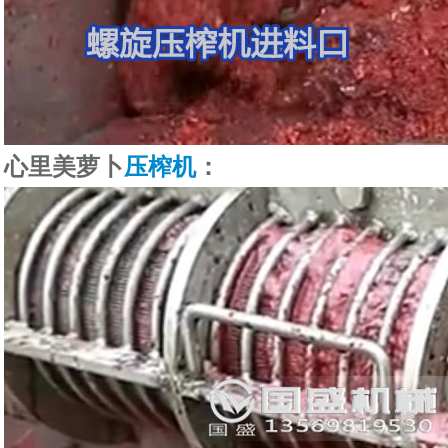
心里美萝卜
压榨机
：