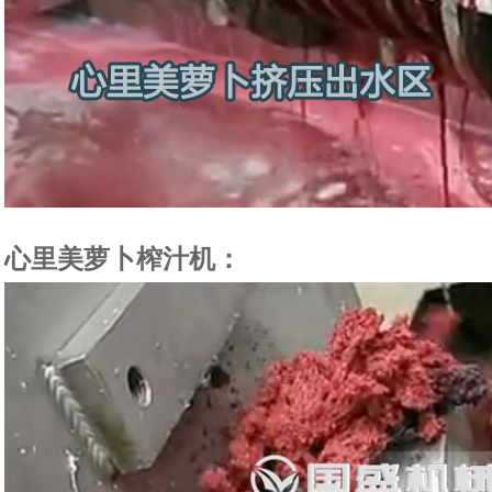
心里美萝卜榨汁机：