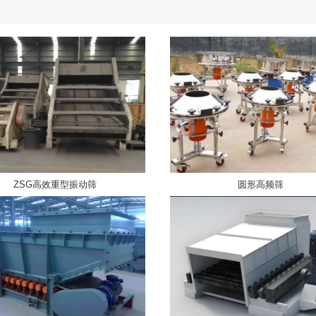
ZSG高效重型振动筛
圆形高频筛