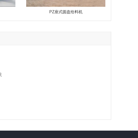
PZ座式圆盘给料机
识