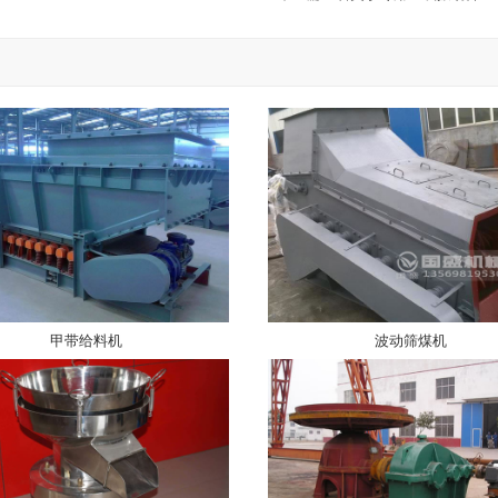
甲带给料机
波动筛煤机