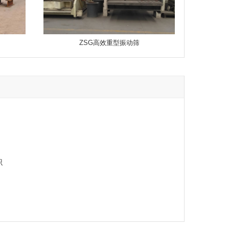
ZSG高效重型振动筛
识