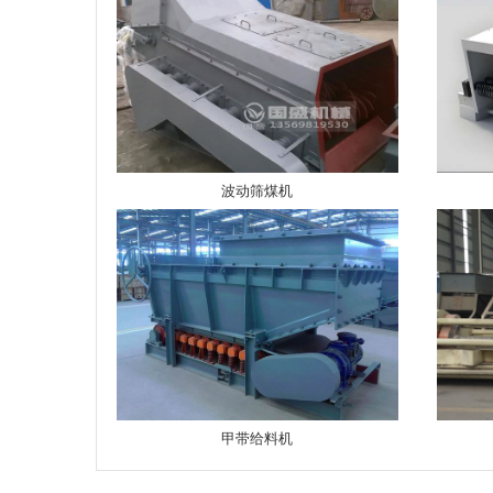
波动筛煤机
甲带给料机