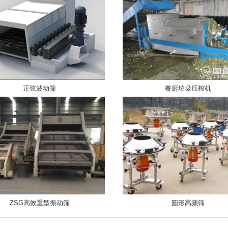
正弦波动筛
餐厨垃圾压榨机
ZSG高效重型振动筛
圆形高频筛