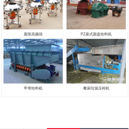
圆形高频筛
PZ座式圆盘给料机
甲带给料机
餐厨垃圾压榨机