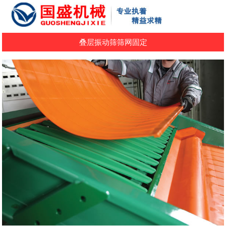
叠层振动筛筛网固定