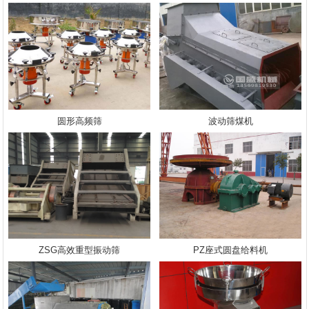
圆形高频筛
波动筛煤机
ZSG高效重型振动筛
PZ座式圆盘给料机