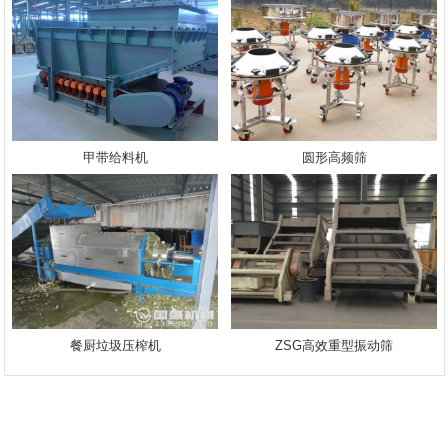
甲带给料机
圆形高频筛
餐厨垃圾压榨机
ZSG高效重型振动筛