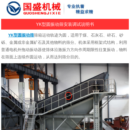
YK型圆振动筛安装调试说明书
YK型圆振动筛
筛箱运动轨迹为圆，适用于煤、石灰石、碎石、砂
砾、金属或非金属矿石及其他物料的筛分。机体采用框架式结构，利用
普通电机外拖动振动器使筛体沿激振力方向作周期限性往复振动，物料
在筛面上连续作圆运动，从而达到筛分目的。