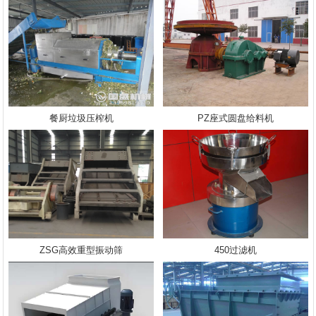
餐厨垃圾压榨机
PZ座式圆盘给料机
ZSG高效重型振动筛
450过滤机