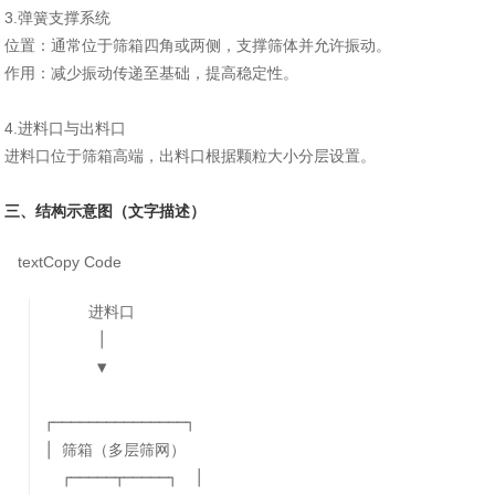
3.弹簧支撑系统‌
‌位置‌：通常位于筛箱四角或两侧，支撑筛体并允许振动。
‌作用‌：减少振动传递至基础，提高稳定性。
4‌.进料口与出料口‌
进料口位于筛箱高端，出料口根据颗粒大小分层设置。
三、结构示意图（文字描述）
text
Copy Code
进料口
│
▼
┌───────────────┐
│ 筛箱（多层筛网）
┌─────┬─────┐ │