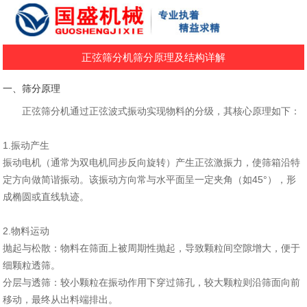
正弦筛分机筛分原理及结构详解
一、筛分原理‌
正弦筛分机通过‌正弦波式振动‌实现物料的分级，其核心原理如下：
1.振动产生‌
振动电机（通常为双电机同步反向旋转）产生‌正弦激振力‌，使筛箱沿特
定方向做‌简谐振动‌。该振动方向常与水平面呈一定夹角（如45°），形
成‌椭圆或直线轨迹‌。
2.物料运动‌
‌抛起与松散‌：物料在筛面上被周期性抛起，导致颗粒间空隙增大，便于
细颗粒透筛。
‌分层与透筛‌：较小颗粒在振动作用下穿过筛孔，较大颗粒则沿筛面向前
移动，最终从出料端排出。