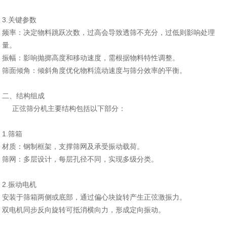
‌3.关键参数‌
‌频率‌：决定物料跳跃次数，过高会导致透筛不充分，过低则影响处理
量。
‌振幅‌：影响抛掷高度和移动速度，需根据物料特性调整。
‌筛面倾角‌：倾斜角度优化物料流动速度与筛分效率的平衡。
二、结构组成‌
正弦筛分机主要结构包括以下部分：
1‌.筛箱‌
‌材质‌：钢制框架，支撑筛网及承受振动载荷。
‌筛网‌：多层设计，每层孔径不同，实现多级分类。
2‌.振动电机‌
安装于筛箱两侧或底部，通过偏心块旋转产生正弦激振力。
双电机同步反向旋转可抵消横向力，形成定向振动。