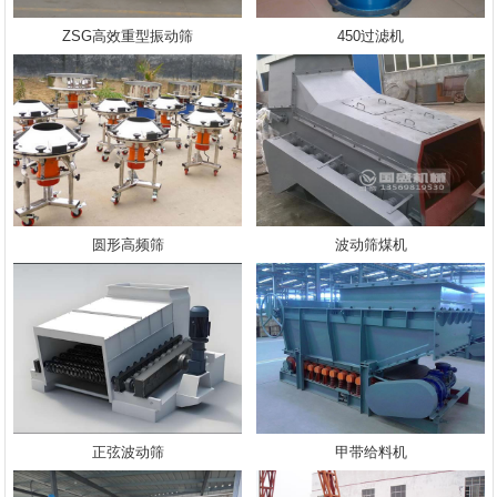
ZSG高效重型振动筛
450过滤机
圆形高频筛
波动筛煤机
正弦波动筛
甲带给料机