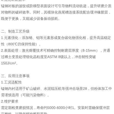
锰钢衬板的波纹或阶梯型表面设计可引导物料流动轨迹，提升研磨介质
对物料的破碎效率。同时，其模块化燕尾槽连接系统配合缓冲橡胶层，
既便于更换，又能减少设备振动损耗。
二、制造工艺升级
‌1.元素强化‌：添加铬、钼等元素形成复合碳化物强化相，提升高温稳定
性（800℃仍保持性能）。
‌2.表面处理‌：激光熔覆技术可精确控制耐磨层厚度（8-15mm），并通
过稀土变质处理细化晶粒度至ASTM 8级以上，冲击韧性突破
150J/cm²。
三、应用注意事项
‌1.工况适配性‌
锰钢内衬适用于矿山破碎、水泥辊压机等强冲击场景28，但粉体加工中
需谨慎选用（可能污染物料）。
‌2.维护要求‌
需定期检查磨损情况，寿命约5000-6000小时1。安装时需确保缓冲层