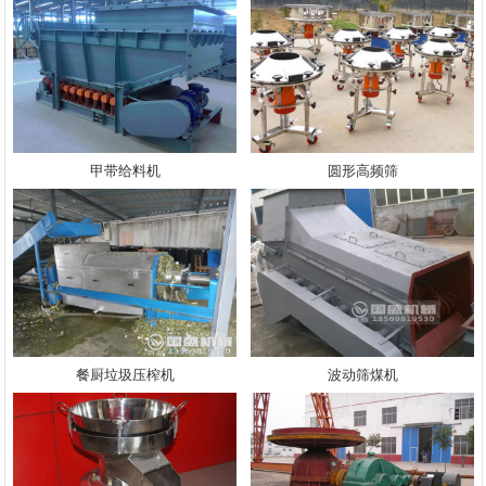
甲带给料机
圆形高频筛
餐厨垃圾压榨机
波动筛煤机