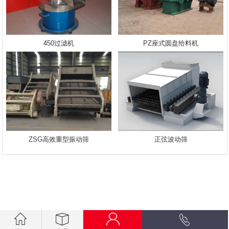
450过滤机
PZ座式圆盘给料机
ZSG高效重型振动筛
正弦波动筛
.getElementsByTagName("script")[0]; s.parentNode.insertBefore(bp,