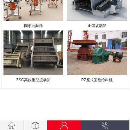
圆形高频筛
正弦波动筛
ZSG高效重型振动筛
PZ座式圆盘给料机
.getElementsByTagName("script")[0]; s.parentNode.insertBefore(bp,