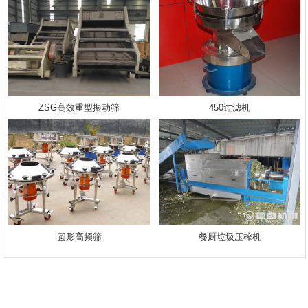
ZSG高效重型振动筛
450过滤机
圆形高频筛
餐厨垃圾压榨机