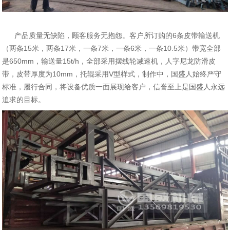
产品质量无缺陷，顾客服务无抱怨。客户所订购的6条皮带输送机
（两条15米，两条17米，一条7米，一条6米，一条10.5米）带宽全部
是650mm，输送量15t/h，全部采用摆线轮减速机，人字尼龙防滑皮
带，皮带厚度为10mm，托辊采用V型样式，制作中，国盛人始终严守
标准，履行合同，将设备优质一面展现给客户，信誉至上是国盛人永远
追求的目标。